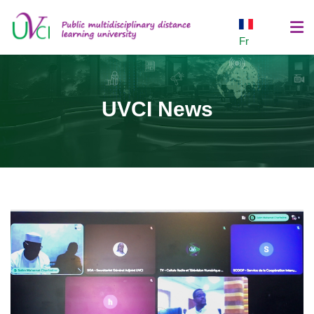
Fr
Home
UVCI News
Education
Registration
Research
Entrepreneurship
Communities
Platforms