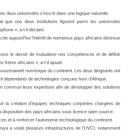
 deux universités s’inscrit dans une logique naturelle.
it que nos deux institutions figurent parmi les universités
hone », a-t-il déclaré.
scite aujourd’hui l’intérêt de nombreux pays africains désireux
vons le devoir de mutualiser nos compétences et de définir
ères africains », a-t-il ajouté.
 souveraineté numérique du continent. Les deux dirigeants ont
ent dépendants de technologies conçues hors d’Afrique.
 en commun leurs expertises afin de développer des solutions
é la création d’équipes techniques conjointes chargées de
a disposition des pays africains sous licence open source.
es et à renforcer l’autonomie technologique du continent.
Ouya a visité plusieurs infrastructures de l’UVCI, notamment