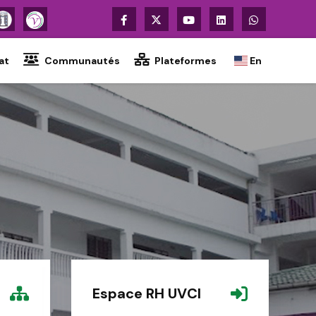
at
Communautés
Plateformes
En
Espace RH UVCI