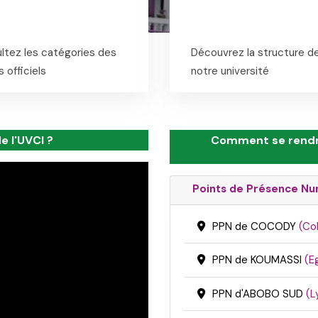
ltez les catégories des
Découvrez la structure d
 officiels
notre université
 l'UVCI ?
Comment se rendr
Points de Présence Nu
PPN de COCODY
(Co
PPN de KOUMASSI
(E
PPN d'ABOBO SUD
(L