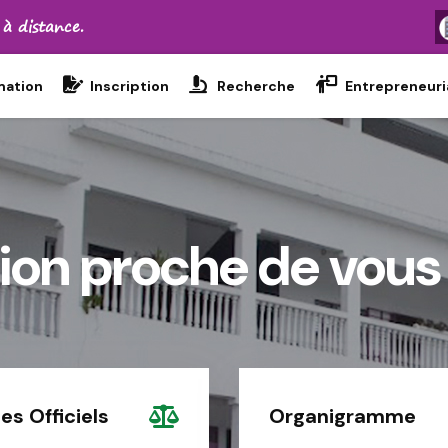
 à distance.
mation
Inscription
Recherche
Entrepreneuri
ion proche de vous
es Officiels
Organigramme